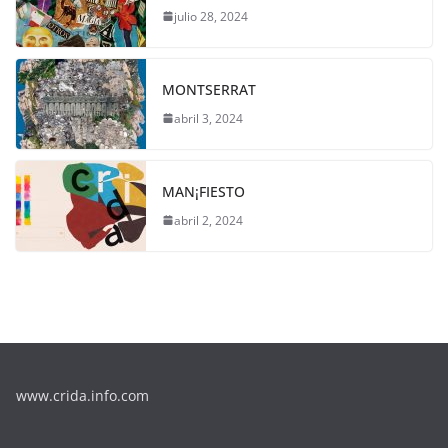
julio 28, 2024
MONTSERRAT
abril 3, 2024
MAN¡FIESTO
abril 2, 2024
www.crida.info.com