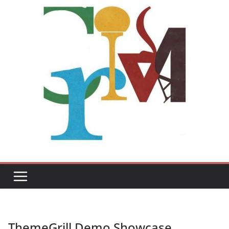
ThemeGrill Demo Showcase