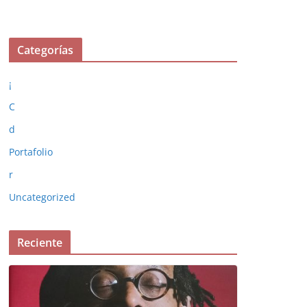
Categorías
¡
C
d
Portafolio
r
Uncategorized
Reciente