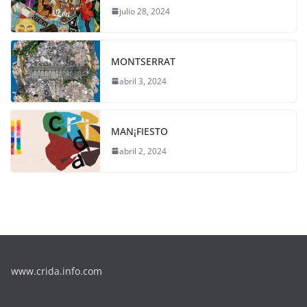
julio 28, 2024
MONTSERRAT
abril 3, 2024
MAN¡FIESTO
abril 2, 2024
www.crida.info.com