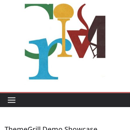
ThemeGrill Demo Showcase