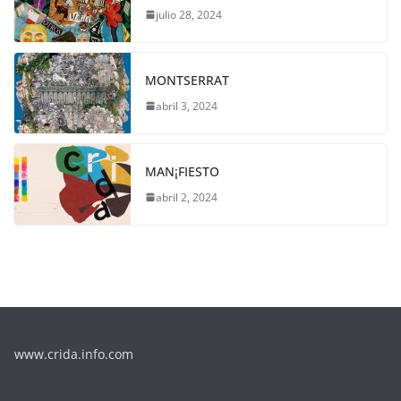
julio 28, 2024
MONTSERRAT
abril 3, 2024
MAN¡FIESTO
abril 2, 2024
www.crida.info.com