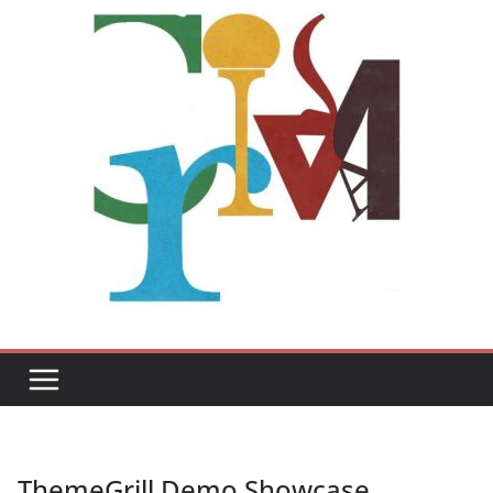
ThemeGrill Demo Showcase