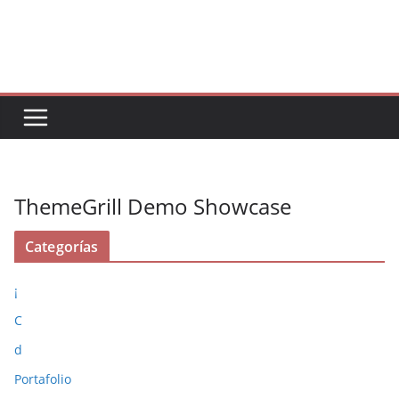
Saltar
al
contenido
ThemeGrill Demo Showcase
Categorías
¡
C
d
Portafolio