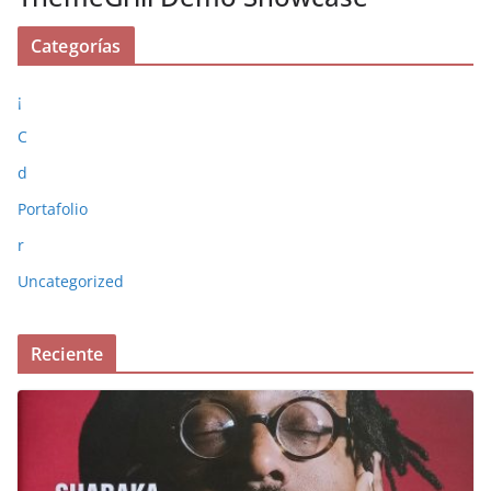
Categorías
¡
C
d
Portafolio
r
Uncategorized
Reciente