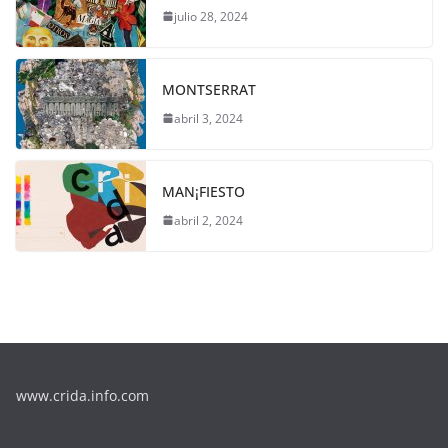
julio 28, 2024
MONTSERRAT
abril 3, 2024
MAN¡FIESTO
abril 2, 2024
www.crida.info.com