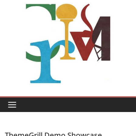
ThemeGrill Demo Showcase