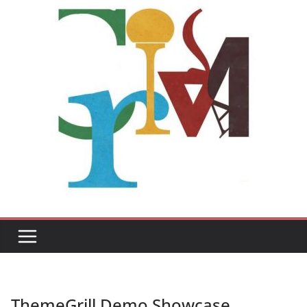
ThemeGrill Demo Showcase