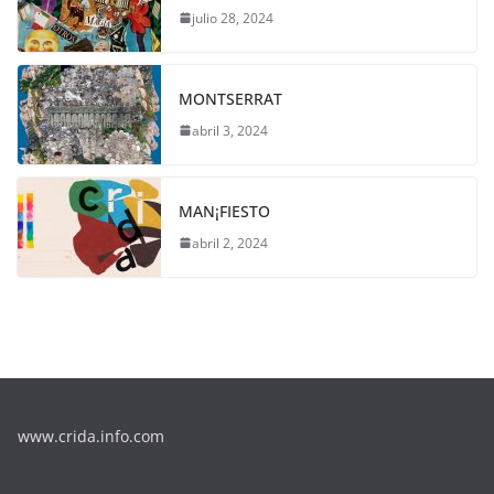
julio 28, 2024
MONTSERRAT
abril 3, 2024
MAN¡FIESTO
abril 2, 2024
www.crida.info.com