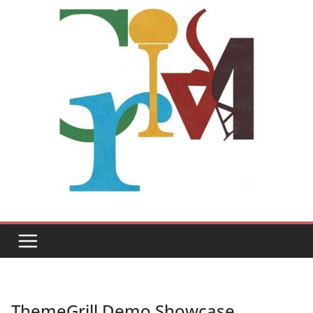
ThemeGrill Demo Showcase