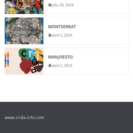
julio 28, 2024
MONTSERRAT
abril 3, 2024
MAN¡FIESTO
abril 2, 2024
www.crida.info.com