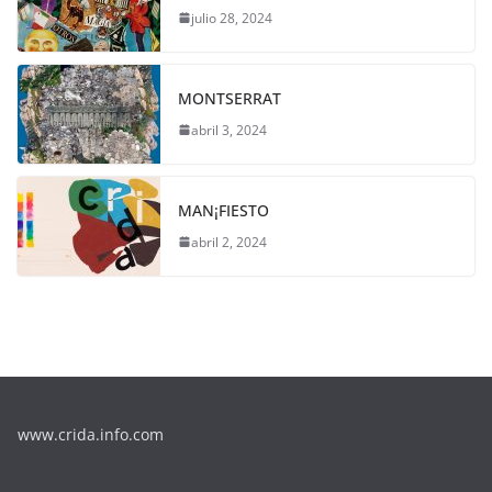
julio 28, 2024
MONTSERRAT
abril 3, 2024
MAN¡FIESTO
abril 2, 2024
www.crida.info.com