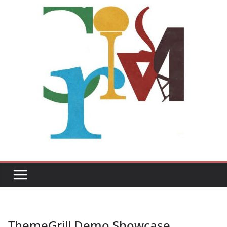
ThemeGrill Demo Showcase