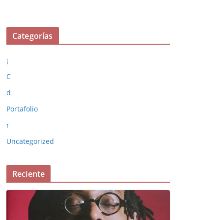
Categorías
¡
C
d
Portafolio
r
Uncategorized
Reciente