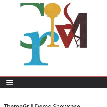
ThemeGrill Demo Showcase