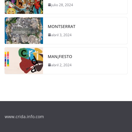
julio 28, 2024
MONTSERRAT
abril 3, 2024
MAN¡FIESTO
abril 2, 2024
www.crida.info.com