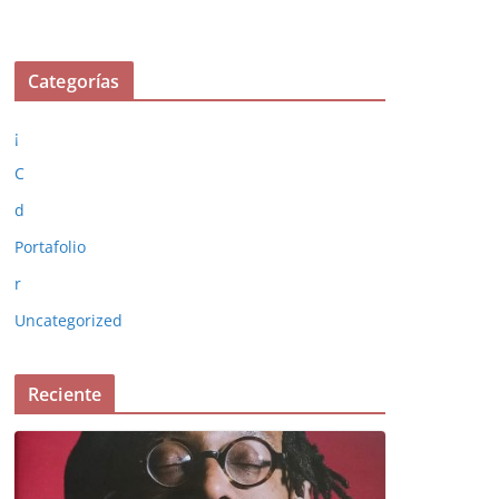
Categorías
¡
C
d
Portafolio
r
Uncategorized
Reciente