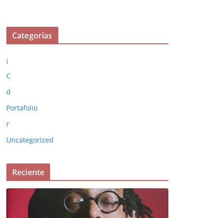
Categorías
¡
C
d
Portafolio
r
Uncategorized
Reciente