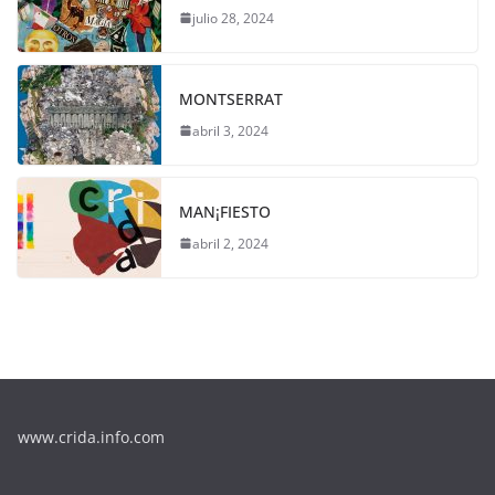
julio 28, 2024
MONTSERRAT
abril 3, 2024
MAN¡FIESTO
abril 2, 2024
www.crida.info.com