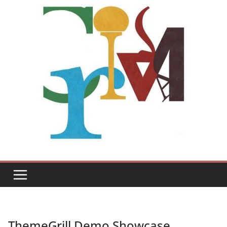
ThemeGrill Demo Showcase