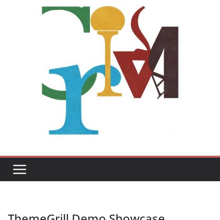
ThemeGrill Demo Showcase