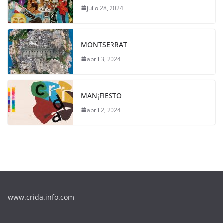
julio 28, 2024
MONTSERRAT
abril 3, 2024
MAN¡FIESTO
abril 2, 2024
www.crida.info.com