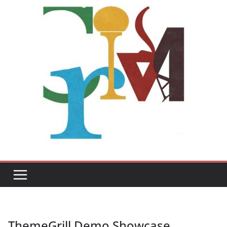
ThemeGrill Demo Showcase