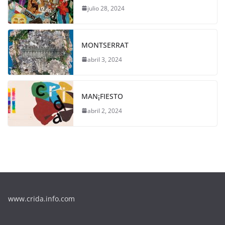
julio 28, 2024
MONTSERRAT
abril 3, 2024
MAN¡FIESTO
abril 2, 2024
www.crida.info.com