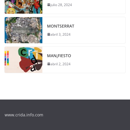
julio 28, 2024
MONTSERRAT
abril 3, 2024
MAN¡FIESTO
abril 2, 2024
www.crida.info.com