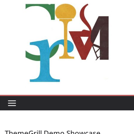
ThemeGrill Demo Showcase