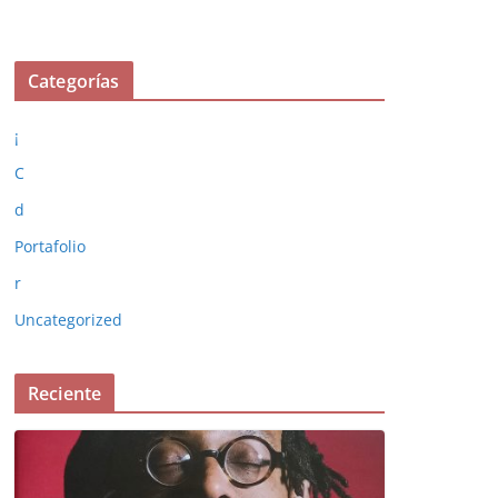
Categorías
¡
C
d
Portafolio
r
Uncategorized
Reciente