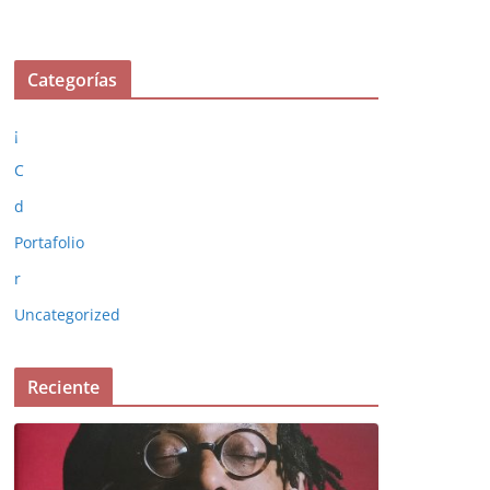
Categorías
¡
C
d
Portafolio
r
Uncategorized
Reciente