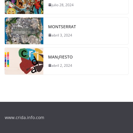
julio 28, 2024
MONTSERRAT
abril 3, 2024
MAN¡FIESTO
abril 2, 2024
www.crida.info.com