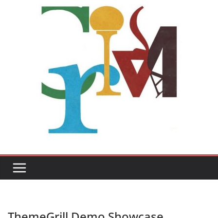
ThemeGrill Demo Showcase