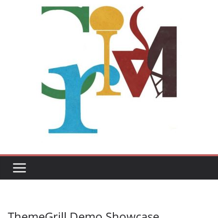
ThemeGrill Demo Showcase