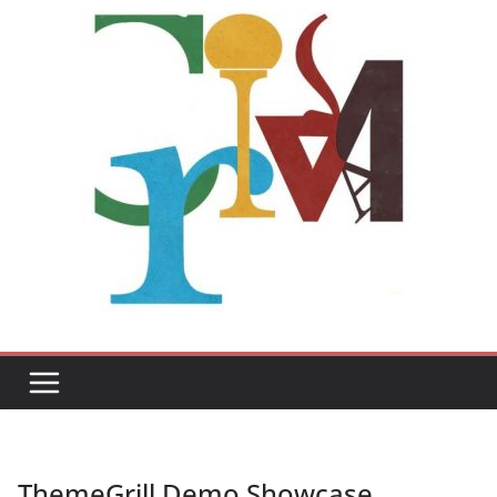
ThemeGrill Demo Showcase