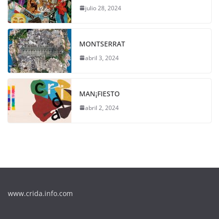
julio 28, 2024
MONTSERRAT
abril 3, 2024
MAN¡FIESTO
abril 2, 2024
www.crida.info.com