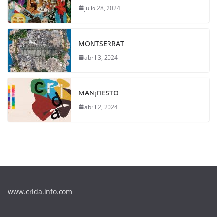
julio 28, 2024
MONTSERRAT
abril 3, 2024
MAN¡FIESTO
abril 2, 2024
www.crida.info.com