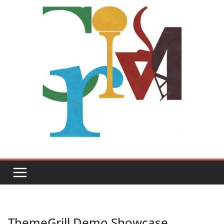
ThemeGrill Demo Showcase