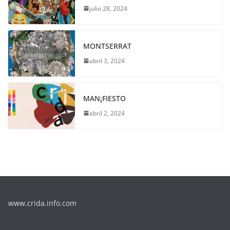
julio 28, 2024
MONTSERRAT
abril 3, 2024
MAN¡FIESTO
abril 2, 2024
www.crida.info.com