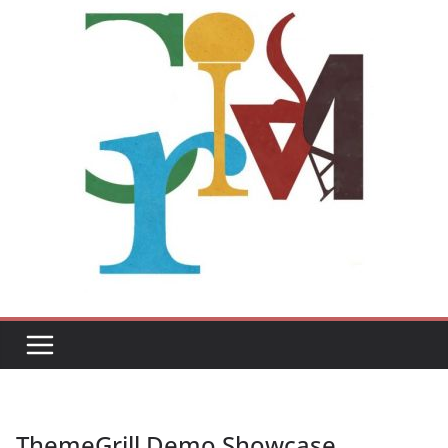
ThemeGrill Demo Showcase