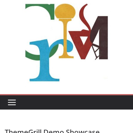
ThemeGrill Demo Showcase