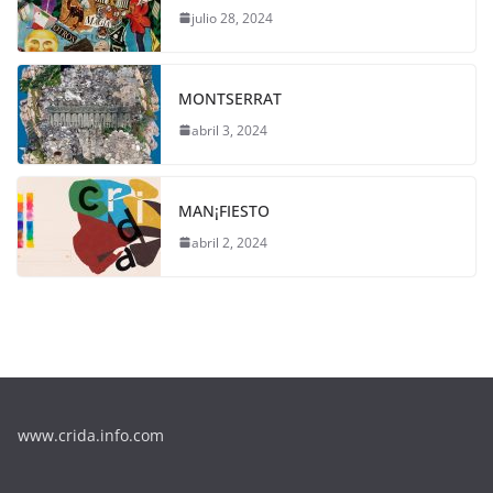
julio 28, 2024
MONTSERRAT
abril 3, 2024
MAN¡FIESTO
abril 2, 2024
www.crida.info.com