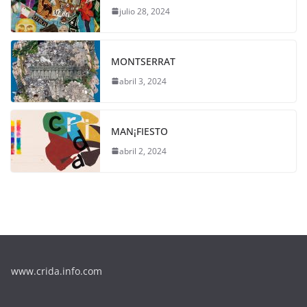
julio 28, 2024
MONTSERRAT
abril 3, 2024
MAN¡FIESTO
abril 2, 2024
www.crida.info.com