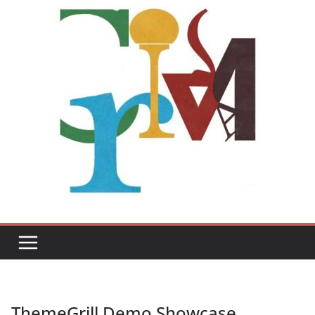
ThemeGrill Demo Showcase