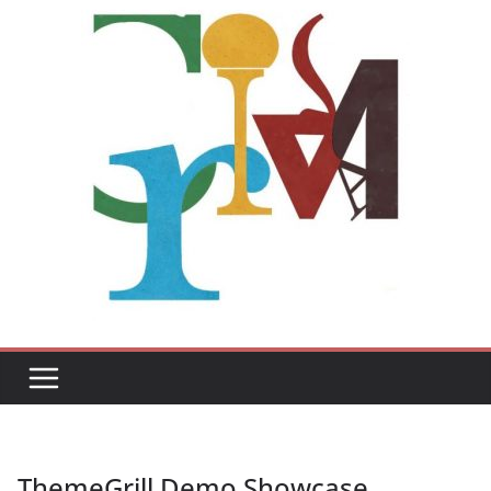
ThemeGrill Demo Showcase