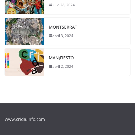
julio 28, 2024
MONTSERRAT
abril 3, 2024
MAN¡FIESTO
abril 2, 2024
www.crida.info.com