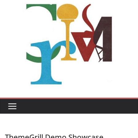
ThemeGrill Demo Showcase