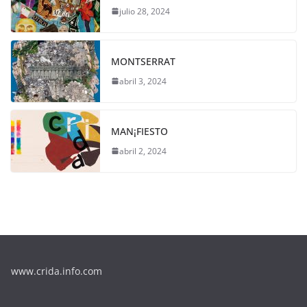
julio 28, 2024
MONTSERRAT
abril 3, 2024
MAN¡FIESTO
abril 2, 2024
www.crida.info.com