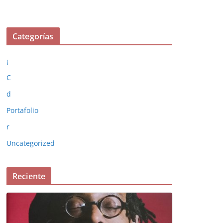
Categorías
¡
C
d
Portafolio
r
Uncategorized
Reciente