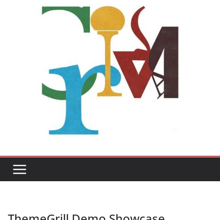
ThemeGrill Demo Showcase