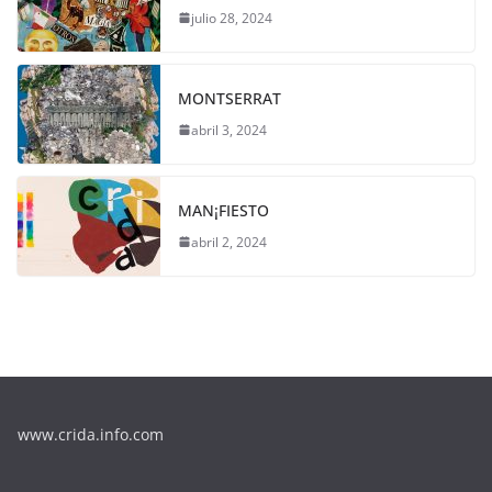
julio 28, 2024
MONTSERRAT
abril 3, 2024
MAN¡FIESTO
abril 2, 2024
www.crida.info.com