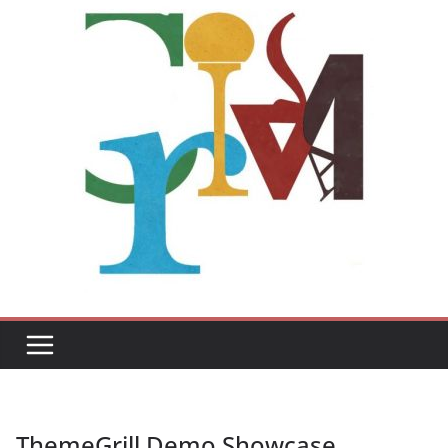
ThemeGrill Demo Showcase