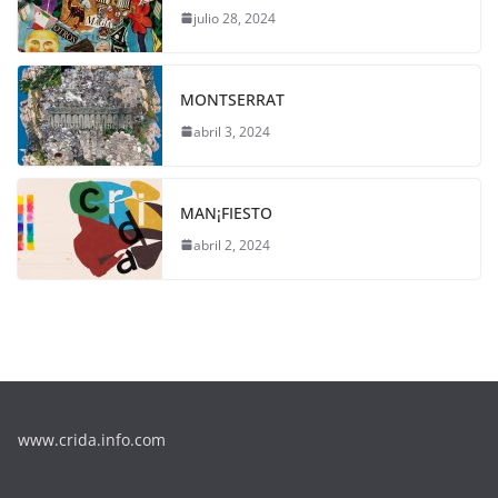
julio 28, 2024
MONTSERRAT
abril 3, 2024
MAN¡FIESTO
abril 2, 2024
www.crida.info.com