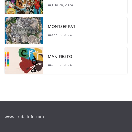
julio 28, 2024
MONTSERRAT
abril 3, 2024
MAN¡FIESTO
abril 2, 2024
www.crida.info.com