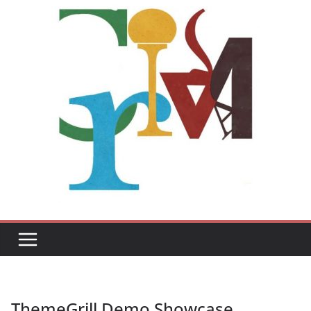
ThemeGrill Demo Showcase