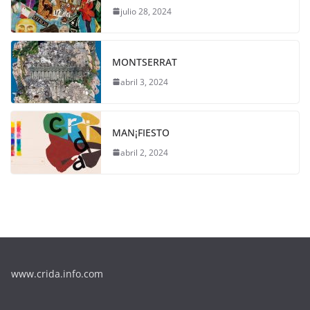
julio 28, 2024
MONTSERRAT
abril 3, 2024
MAN¡FIESTO
abril 2, 2024
www.crida.info.com