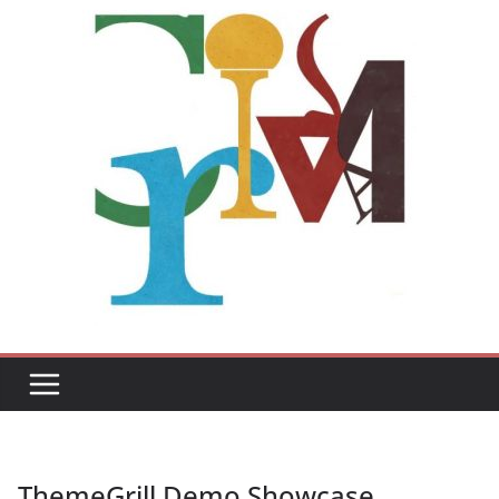
ThemeGrill Demo Showcase