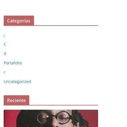
Categorías
¡
C
d
Portafolio
r
Uncategorized
Reciente