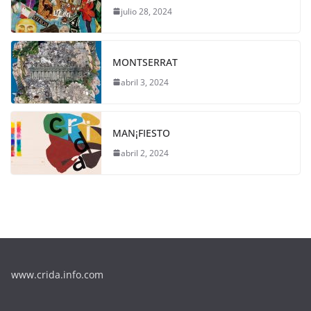
julio 28, 2024
MONTSERRAT
abril 3, 2024
MAN¡FIESTO
abril 2, 2024
www.crida.info.com