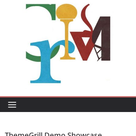
ThemeGrill Demo Showcase