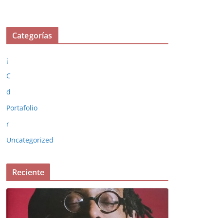
Categorías
¡
C
d
Portafolio
r
Uncategorized
Reciente