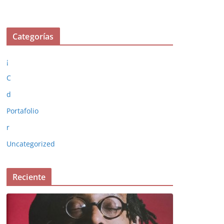
Categorías
¡
C
d
Portafolio
r
Uncategorized
Reciente