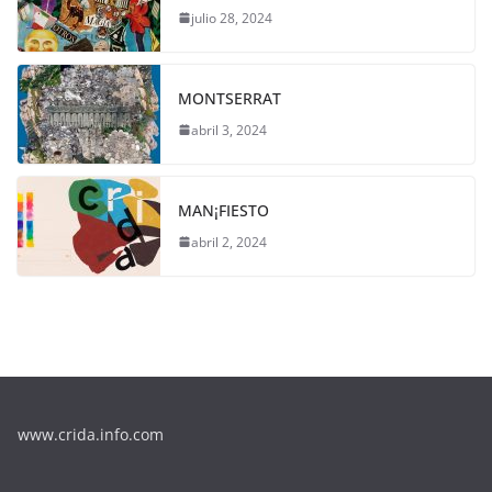
julio 28, 2024
MONTSERRAT
abril 3, 2024
MAN¡FIESTO
abril 2, 2024
www.crida.info.com