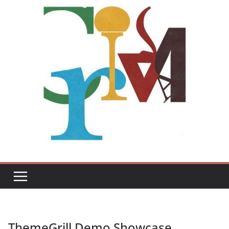
ThemeGrill Demo Showcase