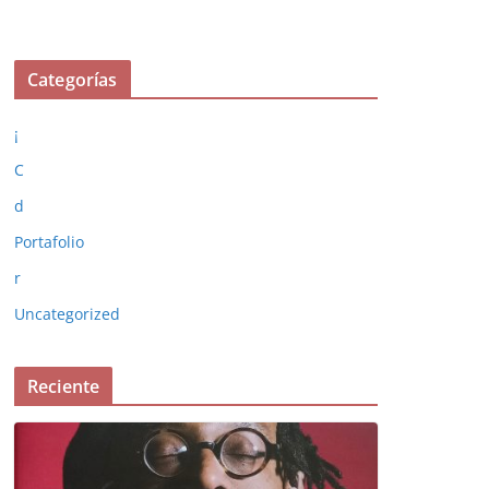
Categorías
¡
C
d
Portafolio
r
Uncategorized
Reciente