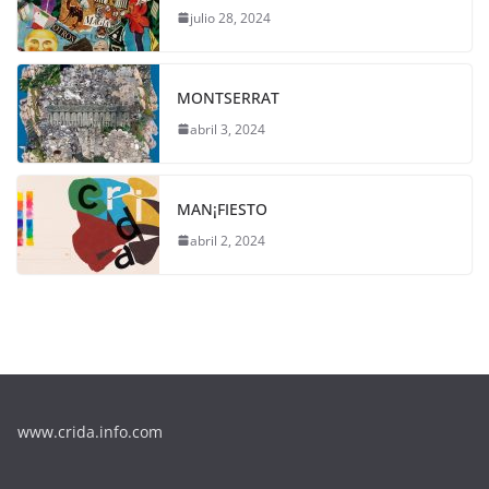
julio 28, 2024
MONTSERRAT
abril 3, 2024
MAN¡FIESTO
abril 2, 2024
www.crida.info.com