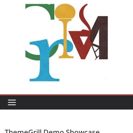
ThemeGrill Demo Showcase