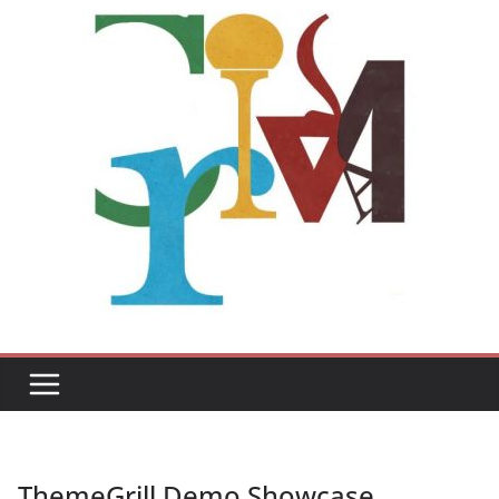
ThemeGrill Demo Showcase