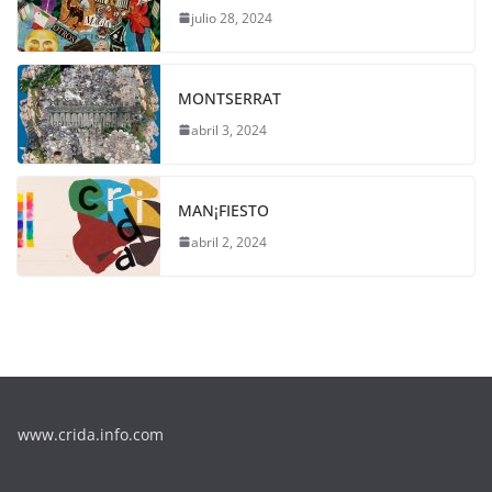
julio 28, 2024
MONTSERRAT
abril 3, 2024
MAN¡FIESTO
abril 2, 2024
www.crida.info.com