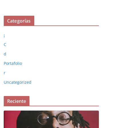
Categorías
¡
C
d
Portafolio
r
Uncategorized
Reciente