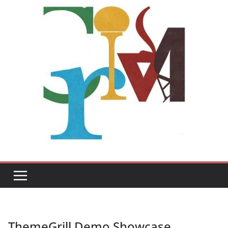
ThemeGrill Demo Showcase