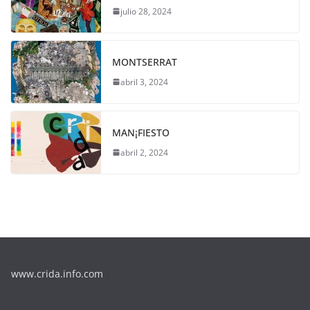
julio 28, 2024
MONTSERRAT
abril 3, 2024
MAN¡FIESTO
abril 2, 2024
www.crida.info.com