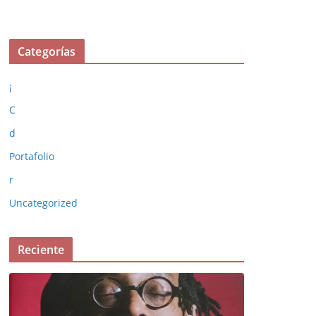
Categorías
¡
C
d
Portafolio
r
Uncategorized
Reciente