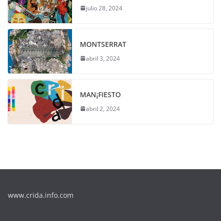
julio 28, 2024
MONTSERRAT
abril 3, 2024
MAN¡FIESTO
abril 2, 2024
www.crida.info.com