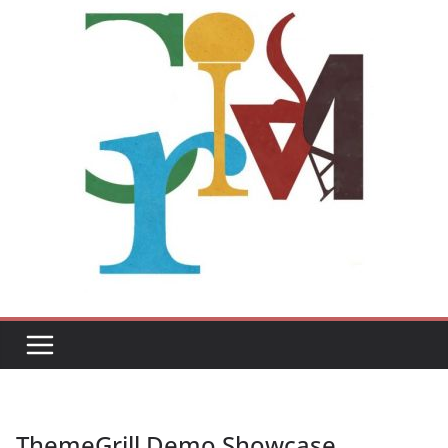
ThemeGrill Demo Showcase