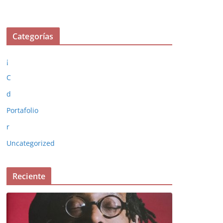
Categorías
¡
C
d
Portafolio
r
Uncategorized
Reciente