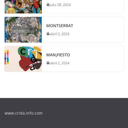
julio 28, 2024
MONTSERRAT
abril 3, 2024
MAN¡FIESTO
abril 2, 2024
www.crida.info.com