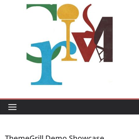
ThemeGrill Demo Showcase