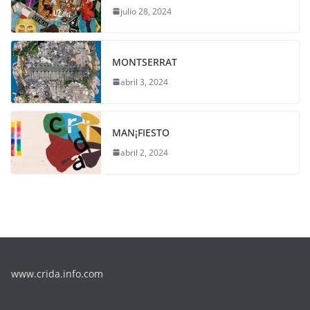
julio 28, 2024
MONTSERRAT
abril 3, 2024
MAN¡FIESTO
abril 2, 2024
www.crida.info.com