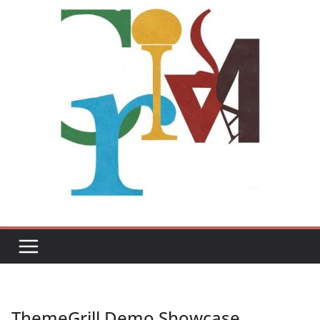
ThemeGrill Demo Showcase