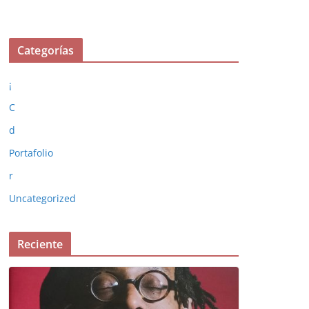
Categorías
¡
C
d
Portafolio
r
Uncategorized
Reciente